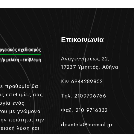
Επικοινωνία
Αναγεννήσεως 22,
17237 Υμηττός, Αθήνα
Kιν.6944289852
ε προθυμία θα
ις επιθυμίες σας
Tηλ. 2109706766
ργία ενός
Φαξ. 210 9716332
γου με γνώμονα
την ποιότητα, την
dpantela@teemail.gr
γειακή λύση και