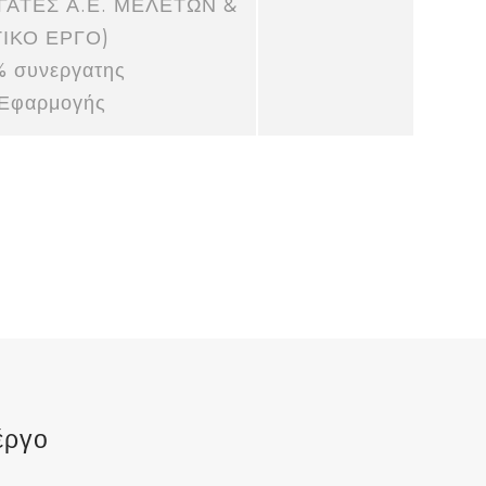
ΓΑΤΕΣ Α.Ε. ΜΕΛΕΤΩΝ &
ΙΚΟ ΕΡΓΟ)
% συνεργατης
η Εφαρμογής
έργο