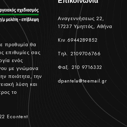
Επικοινωνία
Αναγεννήσεως 22,
17237 Υμηττός, Αθήνα
Kιν.6944289852
ε προθυμία θα
ις επιθυμίες σας
Tηλ. 2109706766
ργία ενός
Φαξ. 210 9716332
γου με γνώμονα
την ποιότητα, την
dpantela@teemail.gr
γειακή λύση και
προς το
022
Econtent