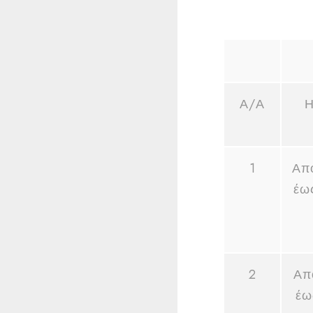
Α/Α
Η
1
Απ
έω
2
Απ
έω