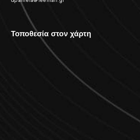
dpantela@teemail.gr
Τοποθεσία στον χάρτη